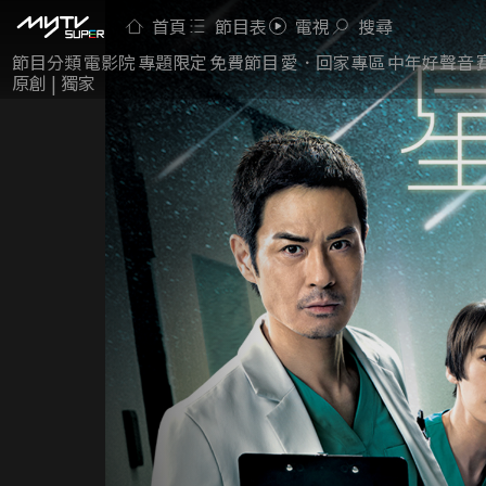
首頁
節目表
電視
搜尋
節目分類
電影院
專題限定
免費節目
愛．回家專區
中年好聲音
原創 | 獨家