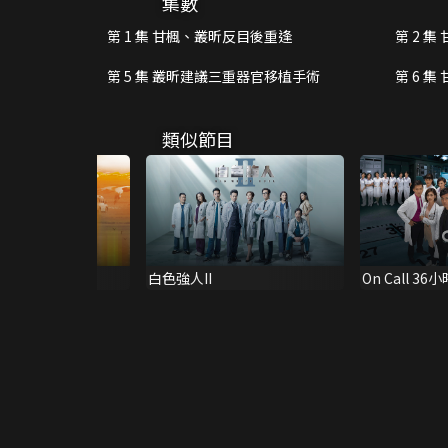
集數
第 1 集 甘楓、叢昕反目後重逢
第 2 
第 5 集 叢昕建議三重器官移植手術
第 6 
類似節目
白色強人II
On Call 36小