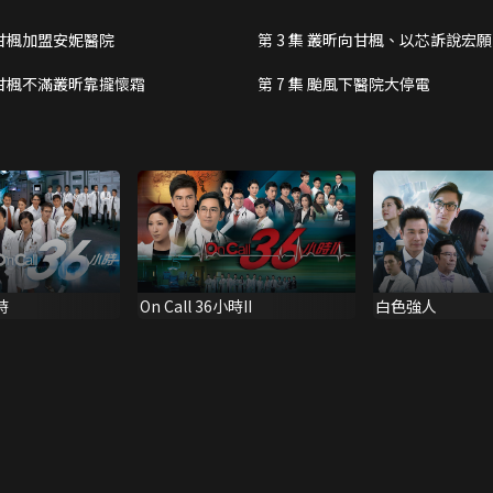
集 甘楓加盟安妮醫院
第 3 集 叢昕向甘楓、以芯訴說宏願
集 甘楓不滿叢昕靠攏懷霜
第 7 集 颱風下醫院大停電
時
On Call 36小時II
白色強人