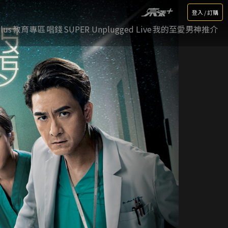
登入 / 訂購
lus
教育專區
唱錢
SUPER Unplugged Live
我的至愛男神推介