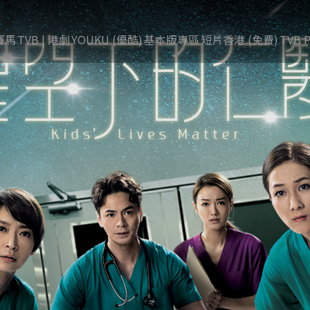
賽馬
TVB | 港劇
YOUKU (優酷)
基本版專區
短片香港 (免費)
TVB P