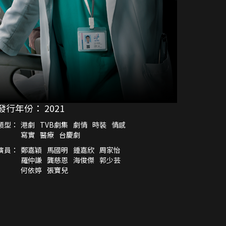
發行年份：
2021
類型：
港劇
TVB劇集
劇情
時裝
情感
寫實
醫療
台慶劇
演員：
鄭嘉穎
馬國明
鍾嘉欣
周家怡
羅仲謙
龔慈恩
海俊傑
郭少芸
何依婷
張寶兒