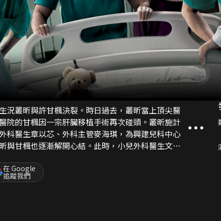
生況叢昕與許甘楓決裂。時日過去，叢昕當上頂尖醫
醫院的甘楓因一宗肝臟移植手術再次碰頭。叢昕施計
外科醫生章以芯、外科主管麥海琪，為興建兒科中心
昕與甘楓也逐漸解開心結。此時，小兒外科醫生文柏
手術牽涉重大醫療失誤，思量可要將真相揭開……
在 Google
追蹤我們