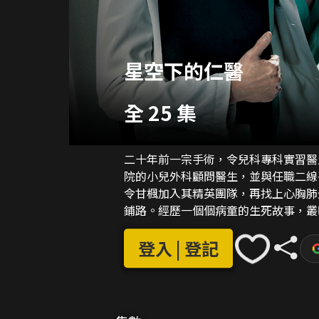
星空下的仁醫
全 25 集
二十年前一宗手術，令兒科專科實習醫
院的小兒外科顧問醫生，並與任職二線
令甘楓加入其精英團隊，再找上心胸肺
鋪路。經歷一個個病童的生死故事，叢
熙、麻醉科實習醫生連卓盈發現當年的
登入 | 登記