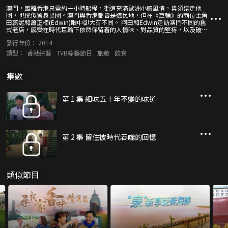
澳門，距離香港只需約一小時船程，街道充滿歐洲小鎮風情，毋須遠走他
國，也恍似置身異國。澳門與香港都曾是殖民地，但在《巨輪》的兩位主角
田蕊妮和蕭正楠(Edwin)眼中卻大有不同。 阿田和Edwin走訪澳門不同的舊
式老店，感受在時代巨輪下依然保留着的人情味、對品質的堅持，以及破格
創新的一面，又會認識澳門的歷史及式微行業，重新認識屬於澳門的另一
發行年份：
2014
面。
類型：
香港綜藝
TVB綜藝節目
旅遊
飲食
集數
第 1 集 細味五十年不變的味道
第 2 集 留住被時代吞噬的回憶
類似節目