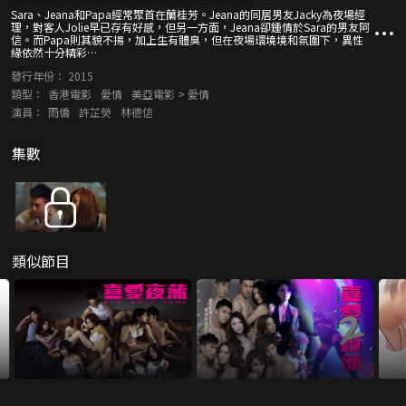
Sara、Jeana和Papa經常聚首在蘭桂芳。Jeana的同居男友Jacky為夜場經
理，對客人Jolie早已存有好感，但另一方面，Jeana卻鍾情於Sara的男友阿
信。而Papa則其貌不揚，加上生有體臭，但在夜場環境境和氛圍下，異性
緣依然十分精彩…
發行年份：
2015
類型：
香港電影
愛情
美亞電影 > 愛情
演員：
雨僑
許芷熒
林德信
集數
類似節目