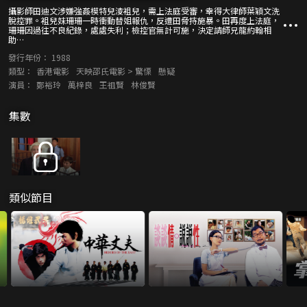
攝影師田迪文涉嫌強姦模特兒淩袓兒，需上法庭受審，幸得大律師葉穎文洗
脫控罪。袓兒妹珊珊一時衝動替姐報仇，反遭田脅持施暴。田再度上法庭，
珊珊因過往不良紀錄，處處失利；檢控官無計可施，決定請師兄龍約翰相
助…
發行年份：
1988
類型：
香港電影
天映邵氏電影 > 驚慄
懸疑
演員：
鄭裕玲
萬梓良
王祖賢
林俊賢
集數
類似節目