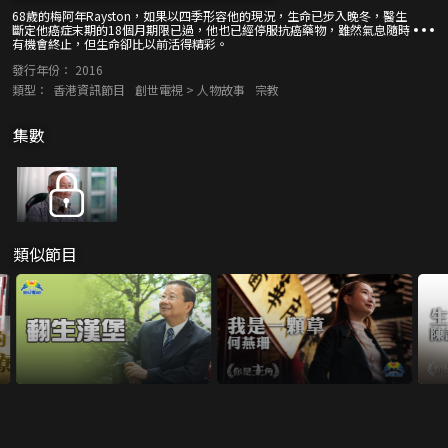
68歲的梅阿年Rayston，如果以四季形容他的現況，生命已步入晚冬，醫生
斷定他癌症末期的18個月期限已過，他也已經停服抗癌藥物，雖然氣息隨時
有機會終止，但生命卻比以前活得精彩。
發行年份：
2016
類型：
香港資訊節目
創世電視 > 人物故事
宗教
集數
類似節目