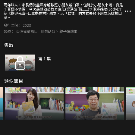
兩年以來，家長們使盡渾身解數逗小朋友戴口罩，但對於小朋友來說，真是
千百個不情願！今次慈慧幼苗教育主任(資深註冊社工)李淑輝姑娘(Jody)介
紹《歡迎光臨--口罩動物村》繪本，以「軟性」的方式去教小朋友怎樣戴口
罩。
發行年份：
2023
類型：
香港兒童節目
慈慧幼苗 > 親子讀繪本
集數
第 1 集
類似節目