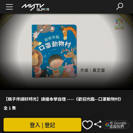
【親子伴讀好時光】讀繪本學自理 ----《歡迎光臨--口罩動物村》
全 1 集
在 Google
登入 | 登記
追蹤我們