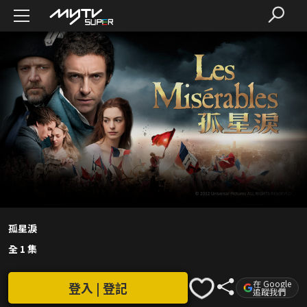
孤星淚
全 1 集
在 Google
登入 | 登記
追蹤我們