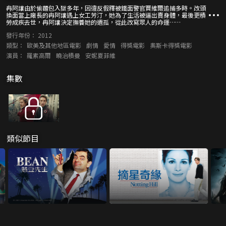
冉阿讓由於偷麵包入獄多年，因違反假釋被鐵面警官賈維爾追捕多時。改頭
換面當上廠長的冉阿讓遇上女工芳汀，她為了生活被逼出賣身體，最後更積
勞成疾去世，冉阿讓決定撫養她的遺孤，從此改寫眾人的命運……
發行年份：
2012
類型：
歐美及其他地區電影
劇情
愛情
得獎電影
奧斯卡得獎電影
演員：
羅素高爾
曉治積曼
安妮夏菲維
集數
類似節目