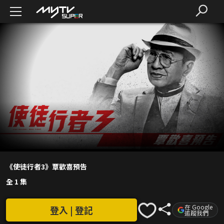
《使徒行者3》覃歡喜預告
全 1 集
在 Google
登入 | 登記
追蹤我們