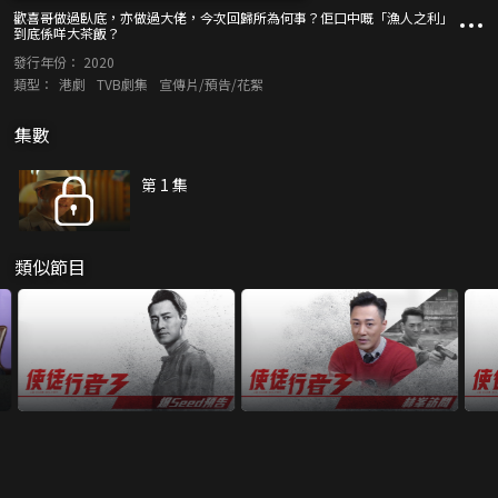
歡喜哥做過臥底，亦做過大佬，今次回歸所為何事？佢口中嘅「漁人之利」
到底係咩大茶飯？
發行年份：
2020
類型：
港劇
TVB劇集
宣傳片/預告/花絮
集數
第 1 集
類似節目