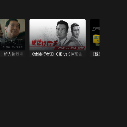
告：新人物登場
《使徒行者3》CIB vs SIA預告
《踩過界II》踩到過
答：王浩信X張振朗