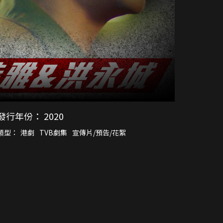
發行年份：
2020
類型：
港劇
TVB劇集
宣傳片/預告/花絮