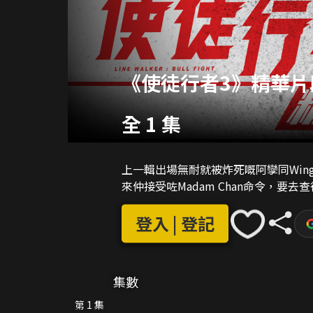
《使徒行者3》精華片
全 1 集
上一輯出場無耐就被炸死嘅阿孿同Win
來仲接受咗Madam Chan命令，要
登入 | 登記
集數
第 1 集