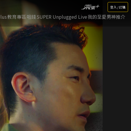
登入 / 訂購
lus
教育專區
唱錢
SUPER Unplugged Live
我的至愛男神推介