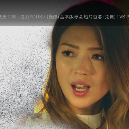
賽馬
TVB | 港劇
YOUKU (優酷)
基本版專區
短片香港 (免費)
TVB P