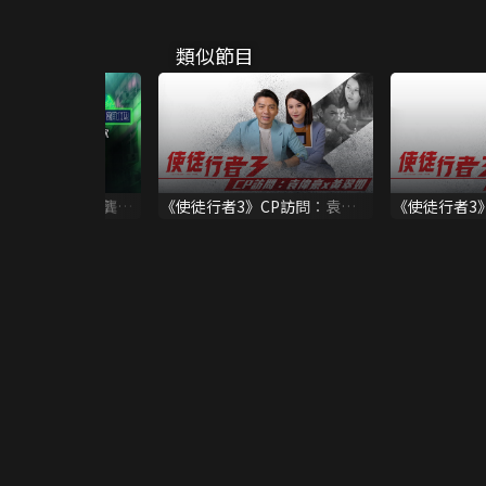
類似節目
堅離地》預告: 龔嘉
《使徒行者3》CP訪問：袁偉
《使徒行者3
豪x黃翠如