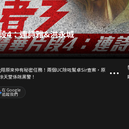
段4：連詩雅&洪永城
g翔原來仲有秘密任務！兩個UC除咗幫卓Sir查案，原
去查徐天堂係咪黑警！
在 Google
追蹤我們