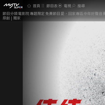
首頁
節目表
電視
搜尋
節目分類
電影院
專題限定
免費節目
愛．回家專區
中年好聲音
原創 | 獨家