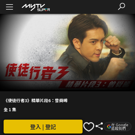
《使徒行者3》精華片段6：曾舜晞
全 1 集
在 Google
登入 | 登記
追蹤我們