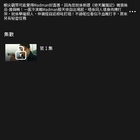
眼尖觀眾可能覺得Madman好面善，因為佢就係新版《倚天屠龍記》嘅張無
忌-曾舜晞！一面冷漠嘅Madman殷天俠自出場起，唔係同人埋身肉搏打
架，就係舉槍殺人，仲曾經自認殺咗釘姐！不過呢位看似冷血嘅打手，原來
另有秘密任務
集數
第 1 集