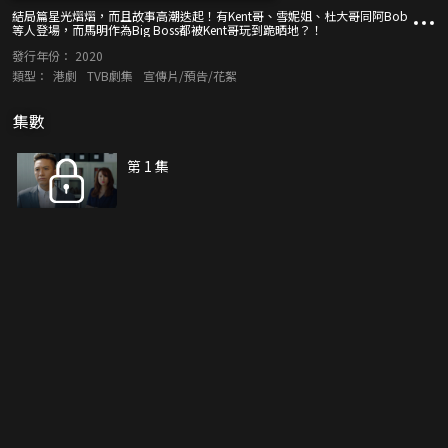
結局篇星光熠熠，而且故事高潮迭起！有Kent哥、雪妮姐、杜大哥同阿Bob
等人登場，而馬明作為Big Boss都被Kent哥玩到跪晒地？！
發行年份：
2020
類型：
港劇
TVB劇集
宣傳片/預告/花絮
集數
第 1 集