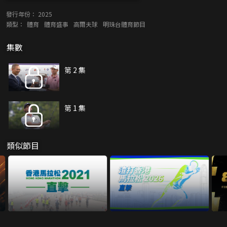
發行年份：
2025
類型：
體育
體育盛事
高爾夫球
明珠台體育節目
集數
第 2 集
第 1 集
類似節目