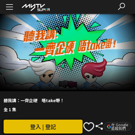
聽我講：一齊企硬 唔take嘢！
全 1 集
在 Google
登入 | 登記
追蹤我們