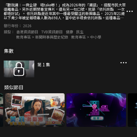
「聽我講：一齊企硬 唔take嘢！」成為2026年的「潮語」，提醒市民大眾
遠離毒品，另外近期禁毒宣傳片，還有另一句口號，就是「依托咪酯 一次
都唔好試」。 依托咪酯是近年其中一種最受關注的新興毒品， 2025年21歲
以下青少年被呈報吸毒人數為698人，當中近半吸食依托咪酯。這種毒品對
身心造成嚴重傷害，有醫生及曾經吸食的女青年甚至表示，濫用依托咪酯，
發行年份：
2026
導至臉上生鬚。 節目「聽我講：一齊企硬 唔take嘢！」，詳細介紹最新抗
毒信息。
類型：
香港資訊節目
TVB資訊節目
健康
民生
教育專區 > 新聞時事與歷史紀錄
教育專區 > 中小學
集數
第 1 集
類似節目