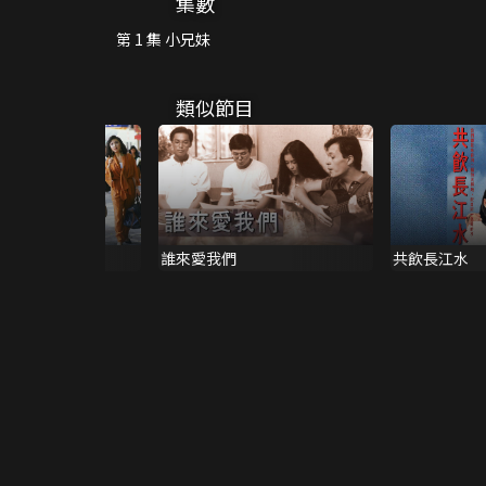
集數
第 1 集 小兄妹
類似節目
又聚頭
誰來愛我們
共飲長江水