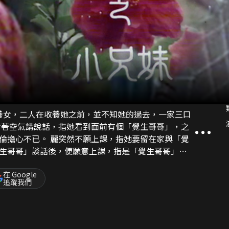
的養女，二人在收養她之前，並不知她的過去，一家三口
對著空氣講說話，指她看到面前有個「覺生哥哥」，之
倫擔心不已。 麗突然不願上課，指她要留在家與「覺
生哥哥」談話後，便願意上課，指是「覺生哥哥」叫
說話，君責問之下，更看到麗身上「覺生哥哥」的幻
的收容院，查探出麗的身世，原來麗在其原來的家庭，
在 Google
追蹤我們
歲。 麗出生後，其家甚為貧苦，父母與覺生都沒有工
。 君知此真相後，對麗與覺生的關係更感擔心，於是