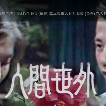
賽馬
TVB | 港劇
YOUKU (優酷)
基本版專區
短片香港 (免費)
TVB P