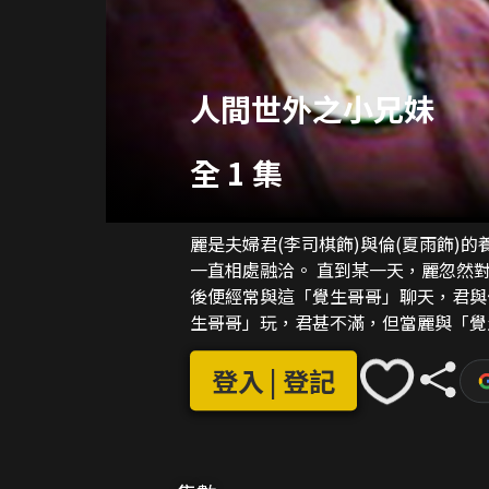
人間世外之小兄妹
全 1 集
麗是夫婦君(李司棋飾)與倫(夏雨飾)
一直相處融洽。 直到某一天，麗忽然
後便經常與這「覺生哥哥」聊天，君與
生哥哥」玩，君甚不滿，但當麗與「覺
她上課的。麗事事聽從「覺生哥哥」的
影，不禁大驚失色。 於是君去領養她
登入 | 登記
真的有個哥哥，叫做覺生，比麗大十幾
作，卻又無可奈何，之後覺生更死去了
與覺生之間展開一場鬥法。