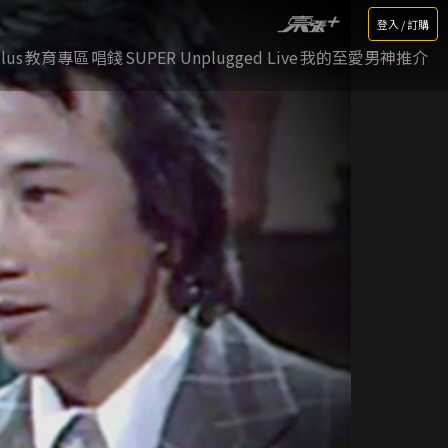
登入 / 訂購
lus
教育專區
唱錢
SUPER Unplugged Live
我的至愛男神推介