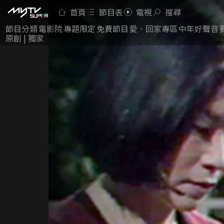
首頁
節目表
電視
搜尋
節目分類
電影院
專題限定
免費節目
愛．回家專區
中年好聲音
原創 | 獨家