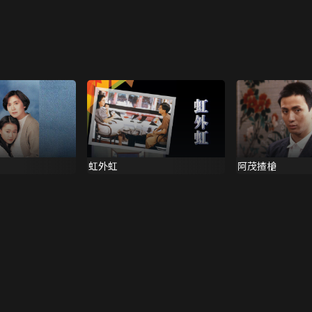
虹外虹
阿茂揸槍