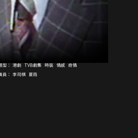
類型：
港劇
TVB劇集
時裝
情感
奇情
演員：
李司棋
夏雨