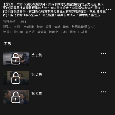
李棠(黃日華飾)父親乃黑幫頭目，與兩個拍檔范展雲(楊羣飾)及方雨庭(張天
河飾)同屬黑社會舉足輕重的人物。後李父遭殺害，李棠得管家管四(關海山
飾)保護免遭毒手，管四悉心教育李棠及其兒女管龍(廖啟智飾)、管鳳(陳敏兒
飾)，要他們奪回李父基業。 時光飛逝，李棠長大成人，得悉仇人展雲及雨
庭已分別移居香港。李棠等到港，始知展雲已收山，成為一街邊小販。李棠
發行年份：
1981
施計逼展雲重出江湖，而歐陽剛(苗僑偉飾)成為展雲的得力助手。為了更進
一步接近展雲，李棠更假意追求其愛女玉瑩(鄭裕玲飾)。 在李棠策劃下，展
類型：
港劇
TVB劇集
時裝
倫理
情感
復仇
數碼修復版 (VSR)
雲及雨庭展開連串火併，復仇在望，但李棠的內心卻非常矛盾，他覺得展雲
演員：
黃日華
鄭裕玲
苗僑偉
陳敏兒
石修
關海山
楊羣
並非見利忘義之輩！李棠愛上玉瑩，仇與愛、善與惡及種種疑團在他腦海中
衝擊著，令他進退維谷。 李棠又認識了本來膽小的巡捕歐陽剛，剛漸漸因為
妒忌李棠，變得冷酷無情，甚至與李棠勢不兩立。最後李棠發覺他最大的敵
集數
人，原來是一直養育他成人的管四！他才是想獨霸黑道的梟雄，李棠發覺管
四一直利用自己，於是作出反抗，與展雲一起對付管四。
第 1 集
第 2 集
第 3 集