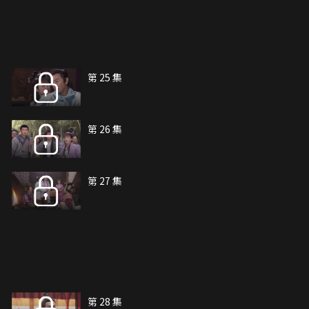
第 25 集
第 26 集
第 27 集
第 28 集