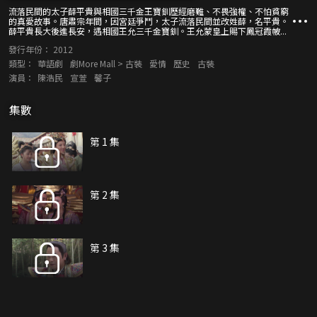
流落民間的太子薛平貴與相國三千金王寶釧歷經磨難、不畏強權、不怕貧窮
的真愛故事。唐肅宗年間，因宮廷爭鬥，太子流落民間並改姓薛，名平貴。
薛平貴長大後進長安，遇相國王允三千金寶釧。王允蒙皇上賜下鳳冠霞帔...
發行年份：
2012
類型：
華語劇
劇More Mall > 古裝
愛情
歷史
古裝
演員：
陳浩民
宣萱
馨子
集數
第 1 集
第 2 集
第 3 集