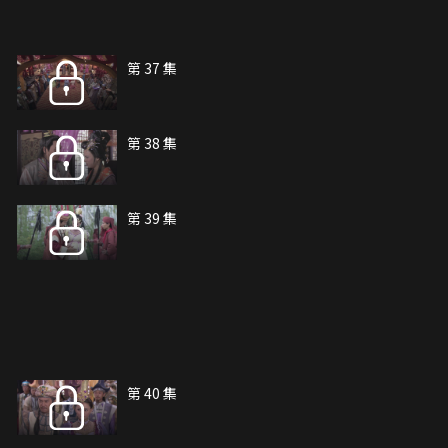
第 37 集
第 38 集
第 39 集
第 40 集