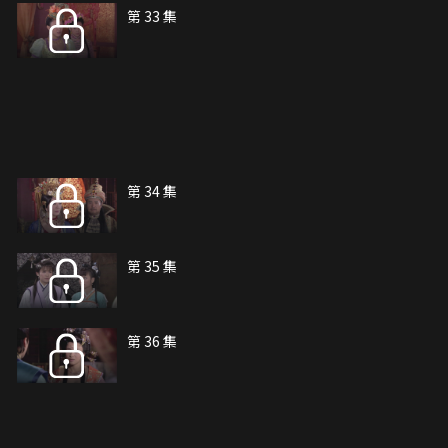
第 33 集
第 34 集
第 35 集
第 36 集