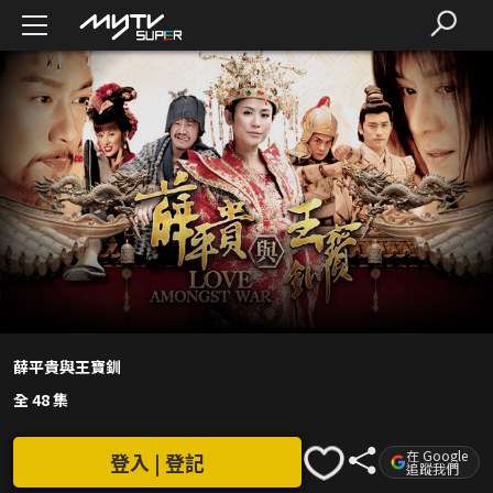
薛平貴與王寶釧
全 48 集
在 Google
登入 | 登記
追蹤我們