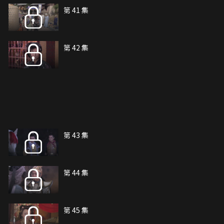
第 41 集
第 42 集
第 43 集
第 44 集
第 45 集