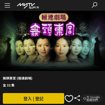
無頭東宮 (極速劇場)
全 32 集
在 Google
登入 | 登記
追蹤我們