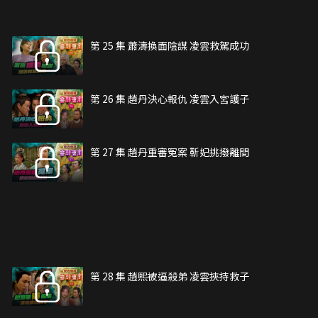
第 25 集 蕭濤換面陰謀 凌雲救駕成功
第 26 集 趙丹決心報仇 凌雲入宮護子
第 27 集 趙丹重審冤案 靳妃挑撥離間
第 28 集 趙熙被逼殺弟 凌雲挾持救子