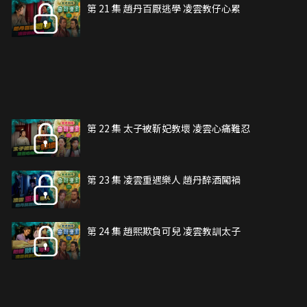
第 21 集 趙丹百厭逃學 凌雲教仔心累
第 22 集 太子被靳妃教壞 凌雲心痛難忍
第 23 集 凌雲重遇樂人 趙丹醉酒闖禍
第 24 集 趙熙欺負可兒 凌雲教訓太子