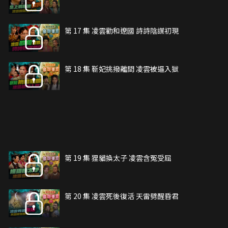
第 17 集 凌雲勸和遼國 詩詩陰謀初現
第 18 集 靳妃挑撥離間 凌雲被逼入獄
第 19 集 狸貓換太子 凌雲含冤受屈
第 20 集 凌雲死後復活 天雷劈醒昏君