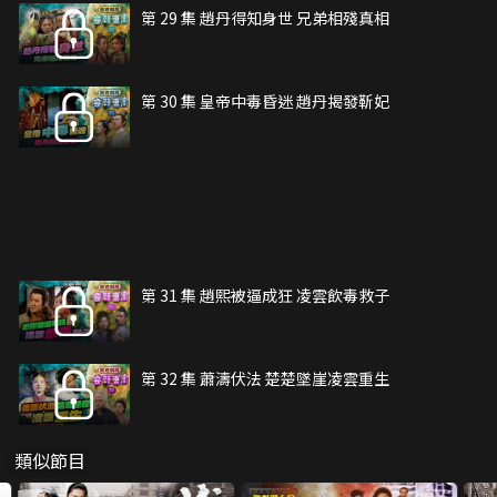
第 29 集 趙丹得知身世 兄弟相殘真相
第 30 集 皇帝中毒昏迷 趙丹揭發靳妃
第 31 集 趙熙被逼成狂 凌雲飲毒救子
第 32 集 蕭濤伏法 楚楚墜崖凌雲重生
類似節目