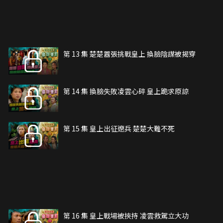
第 13 集 楚楚囂張挑戰皇上 換臉陰謀被揭穿
第 14 集 換臉失敗凌雲心碎 皇上跪求原諒
第 15 集 皇上出征遼兵 楚楚大難不死
第 16 集 皇上戰場被挾持 凌雲救駕立大功