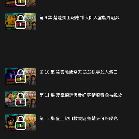
第 9 集 楚楚爛面報應到 大師入宮戲弄冠鼎
第 10 集 凌雲險被祭天 楚楚狠毒殺人滅口
第 11 集 淩鐵揭穿假貴妃 楚楚狠毒虐待親父
第 12 集 皇上親自救凌雲 楚楚身份終曝光