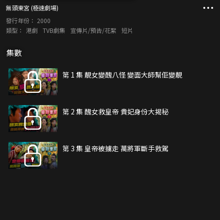
無頭東宮 (極速劇場)
發行年份：
2000
類型：
港劇
TVB劇集
宣傳片/預告/花絮
短片
集數
第 1 集 靚女變醜八怪 變面大師幫佢變靚
第 2 集 醜女救皇帝 貴妃身份大揭秘
第 3 集 皇帝被擄走 萬將軍斷手救駕