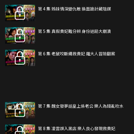
第 4 集 姊妹情深變仇敵 換面詭計藏陰謀
第 5 集 真假貴妃難分辨 身份迷局大崩潰
第 6 集 老鼠咬斷繩救貴妃 羅大人冒險翻案
第 7 集 醜女發夢話皇上係老公 樂人為錢亂吹水
第 8 集 凌雲誤入黑店 樂人良心發現救貴妃