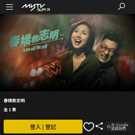
春嬌救志明
全 1 集
在 Google
登入 | 登記
追蹤我們