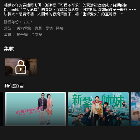
相戀多年的春嬌與志明，漸漸從“可遇不可求”的驚濤駭浪變成了普通的情
侶。面臨“中女危機”的春嬌，深感顏值危機，可志明卻還如同孩子一般無
法長大。想要修補二人關係的春嬌策劃了一場“重燃愛火”的臺灣行……
發行年份：
2017
類型：
香港電影
喜劇
愛情
時裝
演員：
楊千嬅
余文樂
集數
類似節目