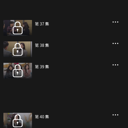
第 37 集
第 38 集
第 39 集
第 40 集