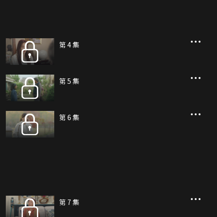
第 4 集
第 5 集
第 6 集
第 7 集