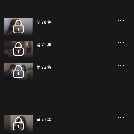
第 70 集
第 71 集
第 72 集
第 73 集