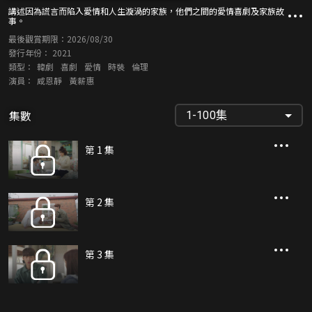
講述因為謊言而陷入愛情和人生漩渦的家族，他們之間的愛情喜劇及家族故
事。
最後觀賞期限：
2026/08/30
發行年份：
2021
類型：
韓劇
喜劇
愛情
時裝
倫理
演員：
咸恩靜
黃薪惠
集數
1-100集
第 1 集
第 2 集
第 3 集