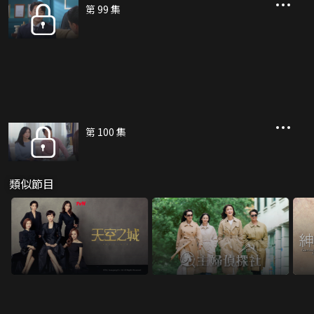
第 99 集
第 100 集
類似節目