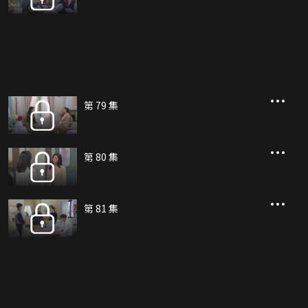
第 79 集
第 80 集
第 81 集