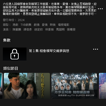
六位港人因緣際會來到橫琴工作旅居，在事業、愛情、友情上互相啟發，迎
接無限可能。建築師施亮和太太張希瑜結婚多年，冀在橫琴開展美好生活，
卻因生育大計釀磨擦，希瑜更懷疑施亮有外遇。公關經理周榮燊、方思思於
職場針鋒相對，思思險墮網上情騙陷阱，幸榮燊相助保不失，競爭對手可會
化敵為友？才貌雙全的莊雅柔周旋在男友榮燊與高富帥董卓然之間，激起意
發行年份：
2024
想不到的波瀾……面對人生轉捩點，眾人於迷惘與掙扎下，如何認清前進方
向？
類型：
港劇
TVB劇集
劇情
愛情
時裝
電視電影
演員：
陳展鵬
譚俊彥
胡定欣
林夏薇
馬國明
張曦雯
集數
第 1 集 相會橫琴交織夢與想
類似節目