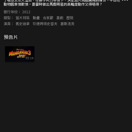
動物園食慣歎慣，要霎時做出馬戲明星的高難度動作又得唔得？
發行年份：
2012
類型：
猛片特區
動畫
合家歡
喜劇
歷險
演員：
賓史迪拿
珍達娉琦史密夫
基斯洛克
預告片
02:19