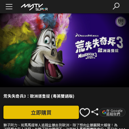
荒失失奇兵3：歐洲逐隻捉 (粵英雙語版)
在 Google
立即購買
追蹤我們
獅子阿力、斑馬馬提等人追蹤企鵝去到歐洲，除了想向企鵝展開大報復！為
了唔想太引人注目，在獅子阿力帶領下，決定加入馬戲團掩飾身份。平日在