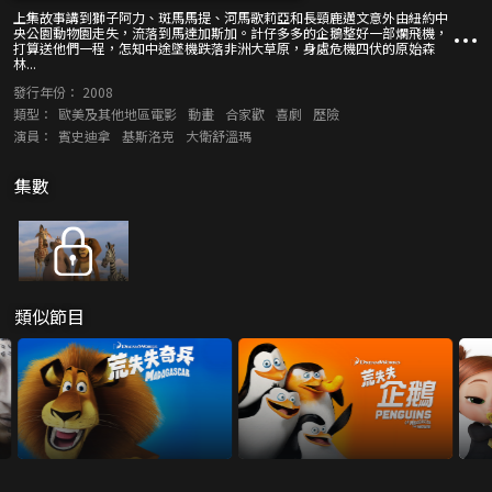
上集故事講到獅子阿力、斑馬馬提、河馬歌莉亞和長頸鹿邁文意外由紐約中
央公園動物園走失，流落到馬達加斯加。計仔多多的企鵝整好一部爛飛機，
打算送他們一程，怎知中途墜機跌落非洲大草原，身處危機四伏的原始森
林...
發行年份：
2008
類型：
歐美及其他地區電影
動畫
合家歡
喜劇
歷險
演員：
賓史迪拿
基斯洛克
大衛舒溫瑪
集數
類似節目