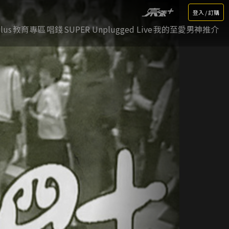
登入 / 訂購
lus
教育專區
唱錢
SUPER Unplugged Live
我的至愛男神推介