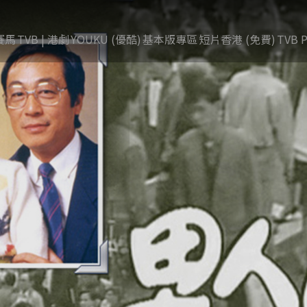
賽馬
TVB | 港劇
YOUKU (優酷)
基本版專區
短片香港 (免費)
TVB P