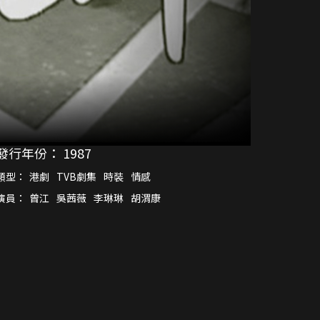
發行年份：
1987
類型：
港劇
TVB劇集
時裝
情感
演員：
曾江
吳茜薇
李琳琳
胡渭康