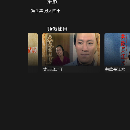
集數
第 1 集 男人四十
類似節目
局
丈夫出走了
共飲長江水