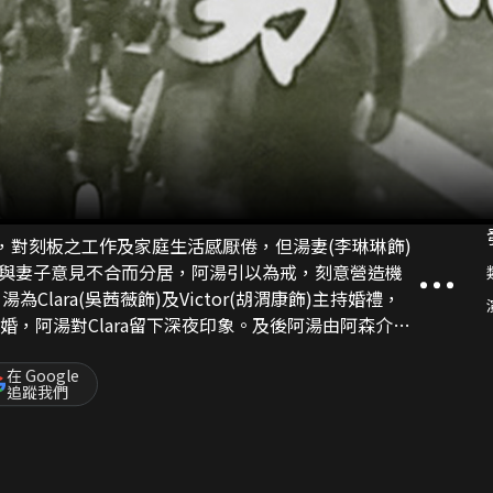
，對刻板之工作及家庭生活感厭倦，但湯妻(李琳琳飾)
與妻子意見不合而分居，阿湯引以為戒，刻意營造機
，
臨陣拒婚，阿湯對Clara留下深夜印象。及後阿湯由阿森介紹
用阿湯刺激Victor，二人來往密切，阿湯與Clara終動了真
，極力挽救，卻無效。
在 Google
追蹤我們