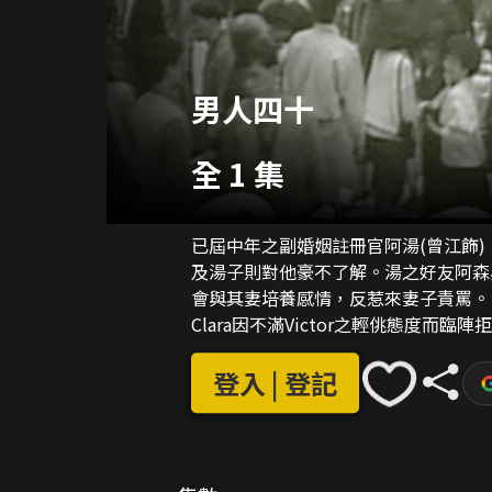
男人四十
全 1 集
已屆中年之副婚姻註冊官阿湯(曾江飾)
及湯子則對他豪不了解。湯之好友阿森
會與其妻培養感情，反惹來妻子責罵。 湯為Clara(吳茜薇飾)及Victor(胡渭康飾)主持婚禮
Clara因不滿Victor之輕佻態度而
認識Clara，兩人甚為投契，Clara利
情。 此時湯妻歸來，發現家變危機
登入 | 登記