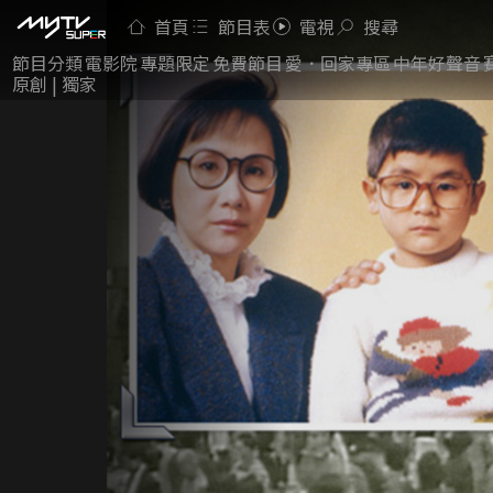
首頁
節目表
電視
搜尋
節目分類
電影院
專題限定
免費節目
愛．回家專區
中年好聲音
原創 | 獨家