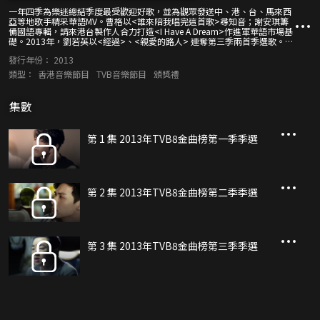
一年四季為樂迷總結季度最受歡迎好歌，並為觀眾發送中、港、台、馬來西
亞等地歌手精采華語MV。曹格以<誰來陪我唱完這首歌>尋知音；謝安琪籌
備國語專輯，請來港台製作人合力打造<I Have A Dream>作進軍華語市場基
礎。2013年，劉若英以<經過>、<親愛的路人> 連奪第三季兩首季選歌。組
合Super Junior-M、MP魔幻力量、MIC男團、S.H.E.、東于哲齊齊在第二季
發行年份：
2013
發光發亮，打入季選。
類型：
香港音樂節目
TVB音樂節目
頒獎禮
集數
第 1 集 2013年TVB8金曲榜第一季季選
第 2 集 2013年TVB8金曲榜第二季季選
第 3 集 2013年TVB8金曲榜第三季季選