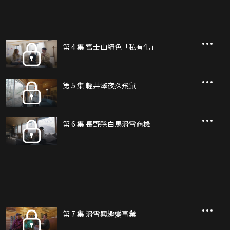
第 4 集 富士山絕色「私有化」
第 5 集 輕井澤夜探飛鼠
第 6 集 長野縣白馬滑雪商機
第 7 集 滑雪興趣變事業