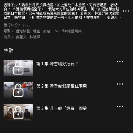
香港不少人熱衷於尋找投資機遇，加上愛赴日本旅遊，可有想過將二者結
合？ 本港樓價貴絕全球，一個略大的單位隨時叫價上千萬，如把這筆金錢
放到日本投資，已有可能成為溫泉旅館的業主！ 姜麗文、林沚羿這次啟動
日本「購物團」，所購之物卻是非一般。兩人依照「購物清單」，引領大家
參觀滑雪場、酒店、度假屋、民宿等物業，將睇樓、投資、旅遊、風俗文化
發行年份：
2023
等行程共冶一爐，並向多位買家取經，到訪其物業兼請教投資心得。
類型：
香港綜藝
地產
旅遊
TVB Plus綜藝娛樂
演員：
姜麗文
林沚羿
集數
第 1 集 滑雪場好抵買？
第 2 集 滑雪度假屋租住兩用
第 3 集 非一般「鏟雪」體驗