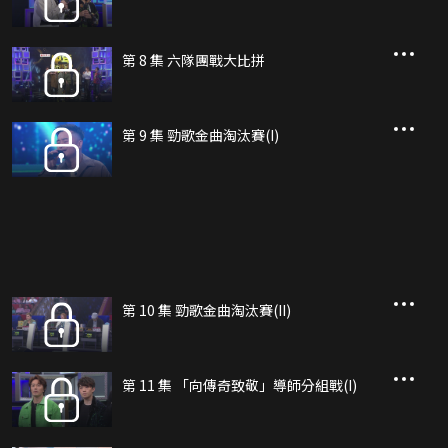
第 8 集 六隊團戰大比拼
第 9 集 勁歌金曲淘汰賽(I)
第 10 集 勁歌金曲淘汰賽(II)
第 11 集 「向傳奇致敬」導師分組戰(I)