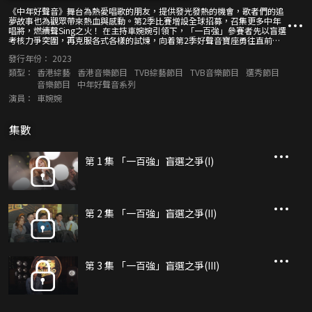
《中年好聲音》舞台為熱愛唱歌的朋友，提供發光發熱的機會，歌者們的追
夢故事也為觀眾帶來熱血與感動。第2季比賽增設全球招募，召集更多中年
唱將，燃續聲Sing之火！ 在主持車婉婉引領下，「一百強」參賽者先以盲選
考核力爭突圍，再克服各式各樣的試煉，向着第2季好聲音寶座勇往直前！
本輯節目繼續有原班評審Maria Cordero、伍仲衡、張佳添、周國豐，還邀
發行年份：
2023
得靚聲天后陳慧嫻加盟，向參賽者傳授寶貴經驗。
類型：
香港綜藝
香港音樂節目
TVB綜藝節目
TVB音樂節目
選秀節目
音樂節目
中年好聲音系列
演員：
車婉婉
集數
第 1 集 「一百強」盲選之爭(I)
第 2 集 「一百強」盲選之爭(II)
第 3 集 「一百強」盲選之爭(III)