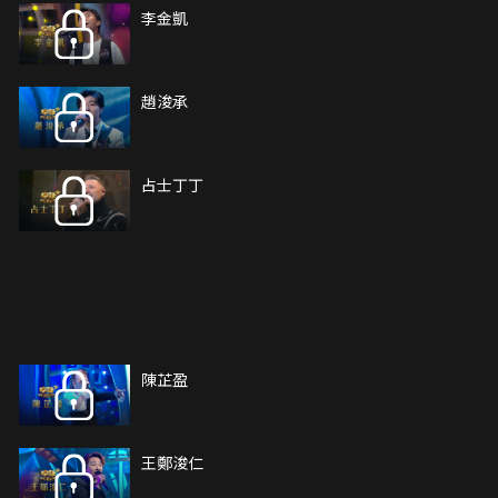
李金凱
趙浚承
占士丁丁
陳芷盈
王鄭浚仁