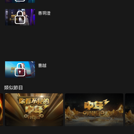
善玥澄
曹越
類似節目