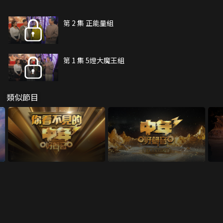
第 2 集 正能量組
第 1 集 5燈大魔王組
類似節目