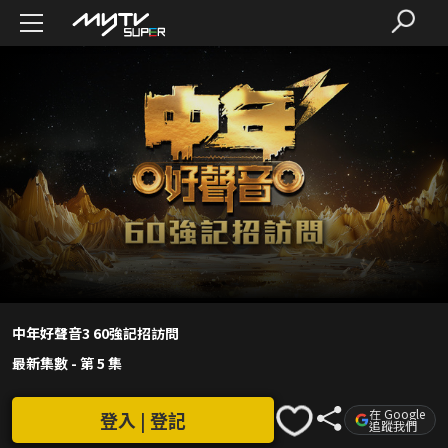
中年好聲音3 60強記招訪問
最新集數
-
第 5 集
在 Google
登入 | 登記
追蹤我們