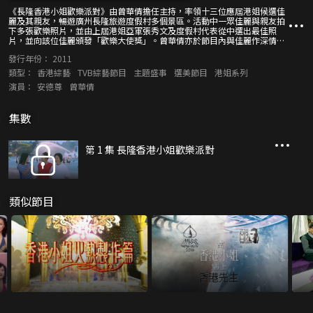
《長隆香港小姐歡樂派對》由曾華倩擔任主持，率領十三位應屆港姐候選佳
麗及其親友，暢遊廣州長隆旅遊度假村多個景區。活動中一眾佳麗與親友拍
下多張歡樂照片，並由上屆港姐亞軍張秀文及度假村代表從中選出最佳照
片，並向該位佳麗頒發「歡樂大使獎」。曾華倩亦於節目內與佳麗作深情對
話，剖白她們與親友間的真摰感情。
發行年份：
2011
類型：
香港綜藝
TVB綜藝節目
主題盛事
選美節目
港姐系列
演員：
安德尊
曾華倩
集數
第 1 集 長隆香港小姐歡樂派對
類似節目