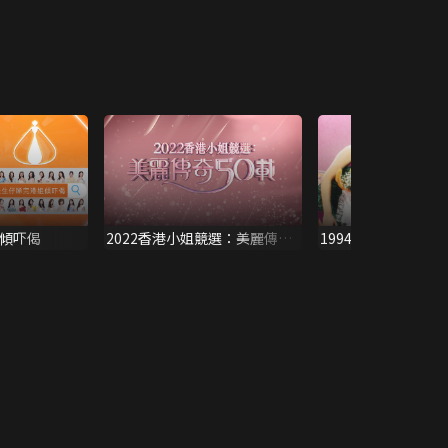
姐傾吓偈
2022香港小姐競選：美麗傳奇
1994國際華裔小姐
50載