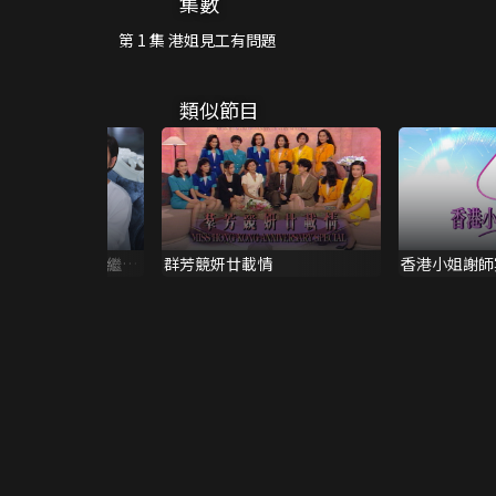
集數
第 1 集 港姐見工有問題
類似節目
 Hong Kong 冠冕繼承
群芳競妍廿載情
香港小姐謝師