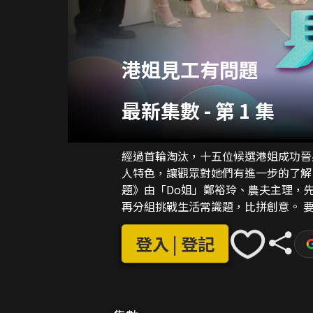
港姐見工有問題
最新集數
-
第 1 集
經過首輪淘汰，十五位候選港姐成功晉
人特色，讓觀眾對她們有進一步的了解。 「香港小姐」是美貌與智慧的象徵，《港
題》由「Do姐」鄭裕玲、農夫主理，
再分組挑戰生活常識題，比拼創意。 要應徵「逆市筍工」，單靠知識並不足夠。《港姐見工
有問題》，Do姐聯同「阿姐」汪明荃
登入 | 登記