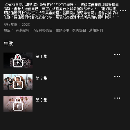
《2023香港小姐競選》決賽將於8月27日舉行，一眾候選佳麗密鑼緊鼓積極
備戰，盡全力增值自己，希望在終極舞台上以最佳狀態示人！ 「港姐速報」
緊貼佳麗們上化妝班、接受美容療程、基因測試體驗等情況；還會安排探店
任務，要佳麗們藉着為旅客化妝，展現成為香港小姐所具備的親和特質。 此
外，節目也會搶先檢視港姐決賽的服裝特色、后冠的設計元素，並公開綵排
發行年份：
2023
花絮片段。
類型：
香港綜藝
TVB綜藝節目
主題盛事
選美節目
港姐系列
集數
第 1 集
第 2 集
第 3 集