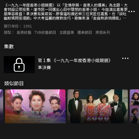
《一九九一年度香港小姐競選》 以「全情參與，香港人的選美」為主題，大
會特設公眾投票，讓市民一同選出心目中理想的香港小姐。 今屆演出嘉賓更
是陣容鼎盛！準決賽有吳君如、廖偉雄和曾近榮三位笑匠任嘉賓，在「談吐
幽默獎問答環節」中大考佳麗的應對技巧。歌舞表演「金曲熱浪俏嬌娃」則
由吳國敬、黃翊和曾航生與佳麗邊跳邊唱多首英文金曲。樂壇天王黎明和郭
發行年份：
1991
富城，更與佳麗遠赴瑞士拍攝外景，且利用電腦特技，將瑞士與競選現場相
連，黎明和郭富城可「穿梭」現場和瑞士兩地演出。 決賽夜假香港體育館舉
類型：
香港綜藝
TVB綜藝節目
主題盛事
選美節目
港姐系列
行，嘉賓同樣星光熠熠！草蜢以勁舞伴著各佳麗登場。另外，大會請來非洲
裔演員歷蘇為特別嘉賓穿插表演；周潤發更擔嘉賓司儀考驗最後五強佳麗的
口才與智慧。至於壓軸大型歌舞則由劉德華、張學友和王祖賢聯合演出，為
集數
晚會帶來高潮。 最後，由郭藹明連奪「冠軍」、「國際親善小姐」及「談吐
幽默獎」榮銜；周嘉玲與蔡少芬則分別膺「亞軍」和「季軍」。
第 1 集 《一九九一年度香港小姐競選》
準決賽
類似節目