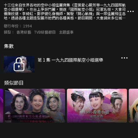
十三位來自世界各地的空中小姐佳麗齊集《雲裳愛心顯芳華一九九四國際航
空小姐選舉》，在台上爭妍鬥麗，競逐「國際航空小姐」冠軍名銜。大會司
儀陳欣健、李綺虹、鄭伊健化身機師，駕駛「開心航機」與一眾佳麗飛往各
地，透過各種主題造型展示她們的各種美態。節目期間，大會請來多位城中
名人紅星擔任評判團，以專業眼光選出冠、亞、季軍、「美腿小姐」及「最
發行年份：
1994
燦爛笑容獎」得主。 在旅程中，「開心航機」先後飛往石頭島和夢幻世界，
草蜢與一眾佳麗齊齊換上原始服飾，在森林內載歌載舞散發動感。之後，佳
類型：
香港綜藝
TVB綜藝節目
主題盛事
麗們又會化身高貴天使，在鄭伊健與王馨平的歌聲相伴下展現美艷動人一
面。關淑怡除了為大家送上好歌之外，還會變身教官，考驗佳麗們的體能與
活力。 來到萬眾期待的泳裝環節，十三位佳麗逐一出場，回答多條有關世界
集數
各地風俗的難題。經過首輪淘汰後，六位出線佳麗，齊以「仙法幻影」魔術
答謝評判，並藉此表達善心與愛心。當晚精彩節目一浪接一浪，除了請來仁
濟醫院副主席尹志強出任拍賣官，即場拍賣名車及名錶為仁濟醫院籌款之
第 1 集 一九九四國際航空小姐選舉
外，黎明與吳倩蓮亦會攜手演出歌舞劇《最後的戀愛》，為節目錦上添花。
類似節目