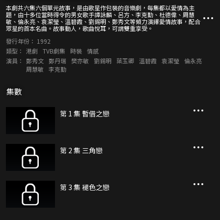
本劇共六集六個單元故事，是由歌星作包裝的音樂劇，每集都以愛情為主
題，由十多位當時得令的男女歌手譚詠麟、呂方、李克勤、杜德偉、周慧
敏、倫永亮、袁潔瑩、溫碧霞、劉錫明、鄭秀文等傾力演繹愛情故事，配合
眾星的首本名曲。故事動人，歌曲悅耳，可謂雙重享受。
發行年份：
1992
類型：
港劇
TVB劇集
時裝
情感
演員：
鄭秀文
鄭丹瑞
樊亦敏
劉錫明
葉玉卿
溫碧霞
袁潔瑩
倫永亮
周慧敏
李克勤
集數
第 1 集 暫借之戀
第 2 集 三角戀
第 3 集 褪色之戀