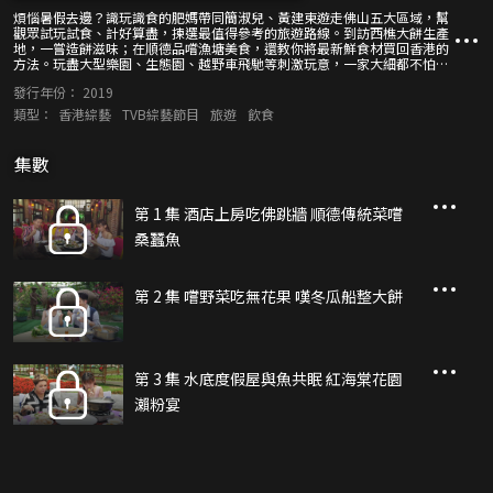
煩惱暑假去邊？識玩識食的肥媽帶同簡淑兒、黃建東遊走佛山五大區域，幫
觀眾試玩試食、計好算盡，揀選最值得參考的旅遊路線。到訪西樵大餅生產
地，一嘗造餅滋味；在順德品嚐漁塘美食，還教你將最新鮮食材買回香港的
方法。玩盡大型樂園、生態園、越野車飛馳等刺激玩意，一家大細都不怕
悶。到訪大型家具博覽中心，大大件家具運返香港無難度。還解構最便捷的
發行年份：
2019
交通方法，總之跟着肥媽旅行團，食玩買行不用煩。
類型：
香港綜藝
TVB綜藝節目
旅遊
飲食
集數
第 1 集 酒店上房吃佛跳牆 順德傳統菜嚐
桑蠶魚
第 2 集 嚐野菜吃無花果 嘆冬瓜船整大餅
第 3 集 水底度假屋與魚共眠 紅海棠花園
瀨粉宴