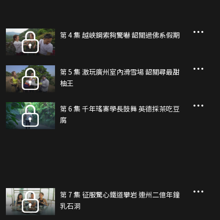
第 4 集 越峽鋼索夠驚嚇 韶關過佛系假期
第 5 集 激玩廣州室內滑雪場 韶關尋最甜
柚王
第 6 集 千年瑤寨學長鼓舞 英德採茶吃豆
腐
第 7 集 征服驚心鐵道攀岩 連州二億年鐘
乳石洞