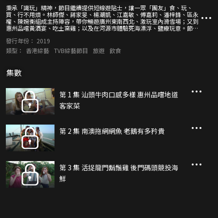
秉承「識玩」精神，節目繼續提供短線遊貼士，讓一眾「團友」食、玩、
買、行不用煩。林師傑、蔣家旻、楊潮凱、江嘉敏、傅嘉莉、潘梓鋒、區永
權、陳婉衡組成主持陣容，帶你暢遊廣州東南西北、激玩室內滑雪場；又到
惠州品嚐黃酒宴、吃土窯雞；以及在河源市體驗死海漂浮、鹽療玩意。節目
推介最新路線，包括廣東省清遠市、廣西桂林市、江西省贛州市、貴州省宜
發行年份：
2019
春市等，每集源源獻上靚景、美食、好玩的地方！
類型：
香港綜藝
TVB綜藝節目
旅遊
飲食
集數
第 1 集 汕頭牛肉口感多樣 惠州品嚐地道
客家菜
第 2 集 南澳拖網網魚 老鵝有多矜貴
第 3 集 活捉龍門鬍鬚雞 後門碼頭競投海
鮮