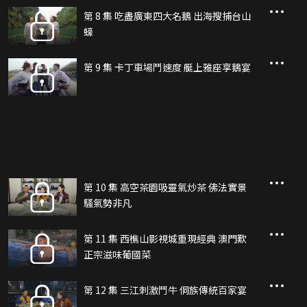
第 8 集 吃盡廣東四大名鵝 出海搜捕台山
蠔
第 9 集 卡丁車場鬥速度 艇上雅座享鵝宴
第 10 集 高空茶園吸靈氣炒茶 佛法實景
騷氣勢非凡
第 11 集 西樵山影視城重現經典 澳門歎
正宗滋味葡國菜
第 12 集 三江刺激鬥牛 侗族傳統百家宴