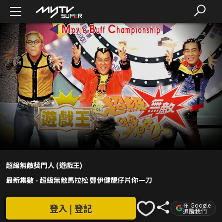
超級無敵獎門人 (遊戲王)
最新集數
-
超級無敵馬拉松 鄭伊健靚仔片你一刀
在 Google
登入 | 登記
追蹤我們