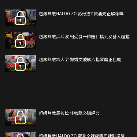
超級無敵HAI DO ZO 彭丹揸D贊油先正解係咩
超級無敵乒乓波 柯受良一條題目搞到女藝人超尷
超級無敵寫大字 鄭秀文破解六指琴魔正色魔
超級無敵馬拉松 林敏驄必睇經典
超級無敵HAI DO ZO 鄭秀文辣辣壽司辣到投降