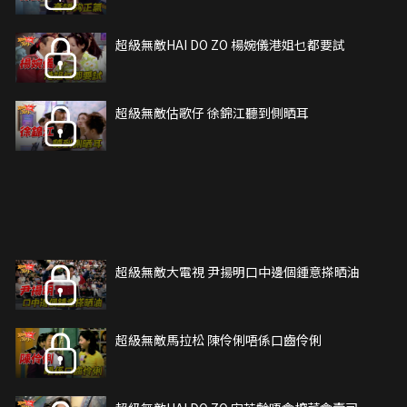
超級無敵HAI DO ZO 楊婉儀港姐乜都要試
超級無敵估歌仔 徐錦江聽到側晒耳
超級無敵大電視 尹揚明口中邊個鍾意搽晒油
超級無敵馬拉松 陳伶俐唔係口齒伶俐