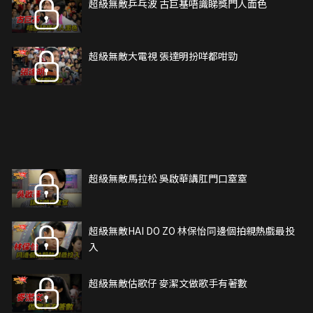
超級無敵乒乓波 古巨基唔識睇獎門人面色
超級無敵大電視 張達明扮咩都咁勁
超級無敵馬拉松 吳啟華講肛門口窒窒
超級無敵HAI DO ZO 林保怡同邊個拍親熱戲最投
入
超級無敵估歌仔 麥潔文做歌手有著數