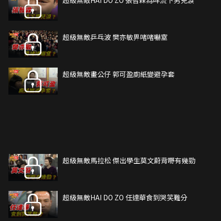
超級無敵HAI DO ZO 張智霖為咩流下男兒淚
超級無敵乒乓波 樊亦敏畀啫啫嚇窒
超級無敵畫公仔 郭可盈廁紙變避孕套
超級無敵馬拉松 傑出學生莫文蔚背嘢有幾勁
超級無敵HAI DO ZO 任達華食到哭笑難分