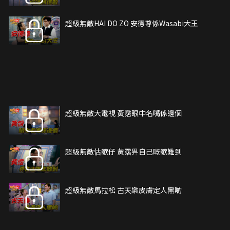
超級無敵HAI DO ZO 安德尊係Wasabi大王
超級無敵大電視 黃霑眼中名嘴係邊個
超級無敵估歌仔 黃霑畀自己嘅歌難到
超級無敵馬拉松 古天樂皮膚定人黑啲