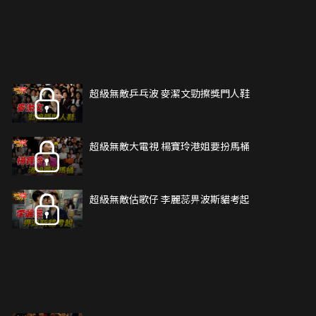
超級無敵乒乓波 麥潔文勁擦獎門人鞋
超級無敵大電視 楊寶玲港姐要扮馬桶
超級無敵估歌仔 李麗蕊畀波斯貓考起