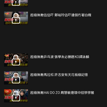
超級無敵估估吓 鄭裕玲估吓邊個冇著白襪
超級無敵乒乓波 張學友必勝題KO譚詠麟
超級無敵馬拉松 許志安有天花板級記憶
超級無敵HAI DO ZO 周慧敏連環中招慘慘豬