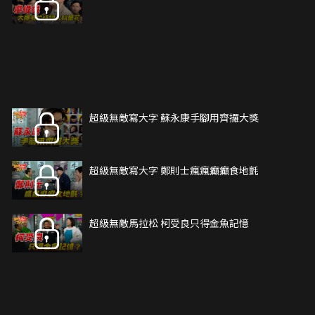
超級無敵寫大字 蘇永康手腳用齊攞大獎
超級無敵寫大字 鄭則士瘋瘋癲癲食地氈
超級無敵馬拉松 柯受良只得金魚記憶