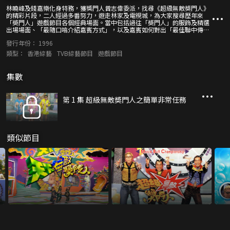
林曉峰及錢嘉樂化身特務，獲獎門人曾志偉委派，找尋《超級無敵奬門人》
的精彩片段，二人經過多番努力，遊走林家及電視城，為大家搜尋歷年來
「奬門人」遊戲節目各個經典場面。當中包括過往「奬門人」的服飾及精選
出場場面、「最隨口噏介紹嘉賓方式」，以及嘉賓如何對出「最佳聯中傳
奇」。特務二人組及後潛入電視城，成功偷去「奬門人」節目的錄影帶，重
發行年份：
1996
溫經典遊戲「超級無敵乒乓波」、「超級無敵Haidozo」、「估歌仔」、
「奬門人奧運特別版」，以及「超級無敵馬拉松」等精彩難忘場面，令人捧
類型：
香港綜藝
TVB綜藝節目
遊戲節目
腹大笑，回味無窮。
集數
第 1 集 超級無敵奬門人之簡單非常任務
類似節目