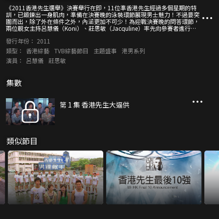
《2011香港先生選舉》決賽舉行在即，11位準香港先生經過多個星期的特
訓，已鍛鍊出一身肌肉，準備在決賽晚的泳裝環節展現男士魅力！不過要突
圍而出，除了外在條件之外，內涵更加不可少！為迎戰決賽晚的問答環節，
兩位靚女主持呂慧儀（Koni）、莊思敏（Jacquline）率先向參賽者進行
「大逼供」！一眾型男還會在節目中分享訓練期間的趣事，並回應關於香港
發行年份：
2011
先生的熱門新聞。 今屆11位準香港先生包括蕭家浩、許鴻達、黃建東、余
沛林、江俊霖、方世杰、鄧嘉傑、舒宇、李晉強、歐陽德和林志勇，眾人透
類型：
香港綜藝
TVB綜藝節目
主題盛事
港男系列
過龍舟競技、鐵人三項賽等一連串活動，挑戰體能極限！蕭家浩
演員：
呂慧儀
莊思敏
（Edmond）、方世杰（Kit）、鄧嘉傑（Simon）、舒宇（Aleyson）、歐
陽德（Douglas）的表現尤其出眾，他們可有信心在決賽繼續保持優勢？ 每
年選舉都有幾位參賽者特別受傳媒關注，年僅十八歲的Simon是今屆最年輕
集數
的參賽者、蕭家浩Edmond被視為今屆大熱人選……正所謂「人紅是非
多」，一眾型男會如何看待負面新聞？Koni曾擔任上屆選舉司儀，至於
Jacquline亦擁有不少主持經驗，今次由兩位美女司儀主持賽前熱身的「大
逼供」，且看11位準香港先生如何招架尖銳問題！
第 1 集 香港先生大逼供
類似節目