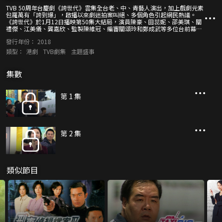
TVB 50周年台慶劇《誇世代》雲集全台老、中、青藝人演出，加上戲劇元素
包羅萬有「誇到爆」，啟播以來劇迷拍案叫絕、多個角色引起網民熱議。
《誇世代》於1月12日播映第50集大結局，演員陳豪、田蕊妮、邵美琪、關
禮傑、江美儀、龔嘉欣、監製陳維冠、編審關頌玲和鄭成武等多位台前幕後
精英，在馬鞍山一個購物商場聚首，跟大家一起欣賞「誇啦啦」大結局，並
發行年份：
2018
分享拍攝點滴。一次全城矚目的《誇到盡接觸》，觀眾不容錯過！
類型：
港劇
TVB劇集
主題盛事
集數
第 1 集
第 2 集
類似節目