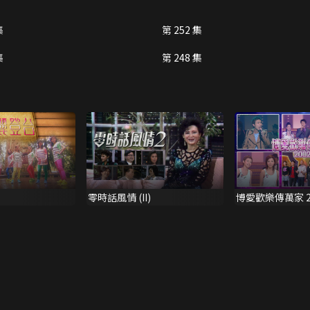
集
第 252 集
集
第 248 集
零時話風情 (II)
博愛歡樂傳萬家 2