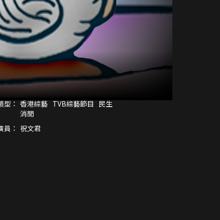
類型：
香港綜藝
TVB綜藝節目
民生
消閒
演員：
祝文君