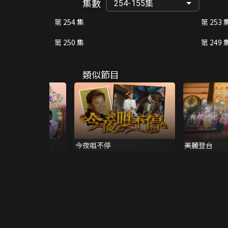
集數
254-155集
第 254 集
第 253 
第 250 集
第 249 
類似節目
關懷 2001
今夜咀不停
美麗登台