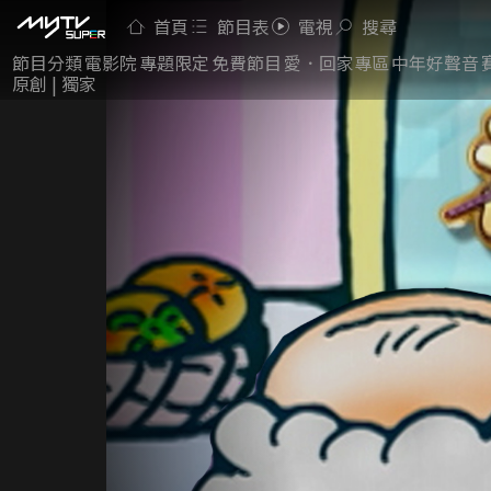
首頁
節目表
電視
搜尋
節目分類
電影院
專題限定
免費節目
愛．回家專區
中年好聲音
原創 | 獨家