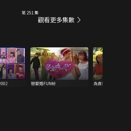
第 251 集
觀看更多集數
002
戀愛婚FUN紛
為食到關島