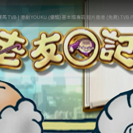
賽馬
TVB | 港劇
YOUKU (優酷)
基本版專區
短片香港 (免費)
TVB P