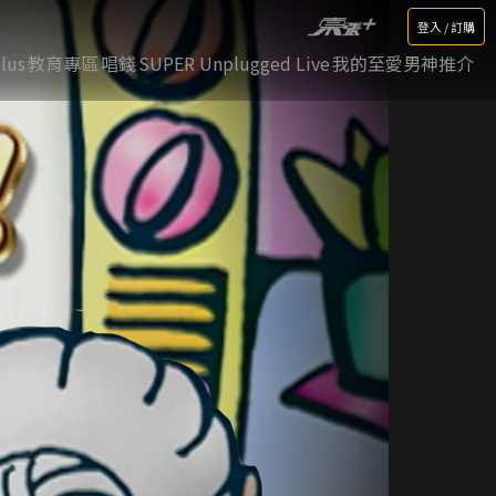
登入 / 訂購
lus
教育專區
唱錢
SUPER Unplugged Live
我的至愛男神推介