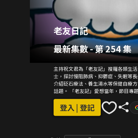
老友日記
最新集數
-
第 254 集
主持祝文君為「老友記」搜羅各類生活
士，探討慢阻肺病、抑鬱症、失眠等長
介紹砭石療法、養生湯水等保健自療方
話題。 「老友記」愛想當年，節目專題介紹旗袍、懷舊餅食和玩具，以及西營盤、上環、旺
角等各區街道掌故故事；並特設「生活
登入 | 登記