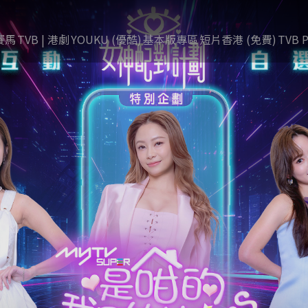
賽馬
TVB | 港劇
YOUKU (優酷)
基本版專區
短片香港 (免費)
TVB P