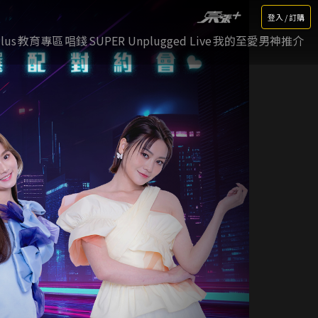
登入 / 訂購
lus
教育專區
唱錢
SUPER Unplugged Live
我的至愛男神推介