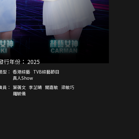
發行年份：
2025
類型：
香港綜藝
TVB綜藝節目
真人Show
演員：
葉蒨文
李芷晴
關嘉敏
梁敏巧
羅毓儀