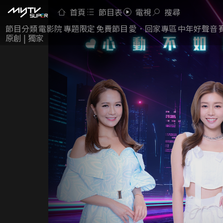
首頁
節目表
電視
搜尋
節目分類
電影院
專題限定
免費節目
愛．回家專區
中年好聲音
原創 | 獨家