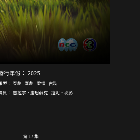
發行年份：
2025
類型：
泰劇
喜劇
愛情
古裝
演員：
吉拉宇·唐思蘇克
拉妮·坎彭
第 17 集