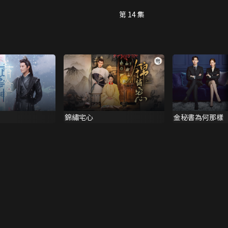
第 14 集
錦繡宅心
金秘書為何那樣