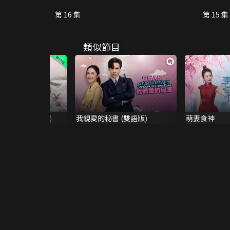
第 16 集
第 15 集
類似節目
里桃花 (雙語版)
我親愛的秘書 (雙語版)
萌妻食神