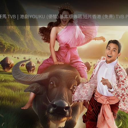
賽馬
TVB | 港劇
YOUKU (優酷)
基本版專區
短片香港 (免費)
TVB P