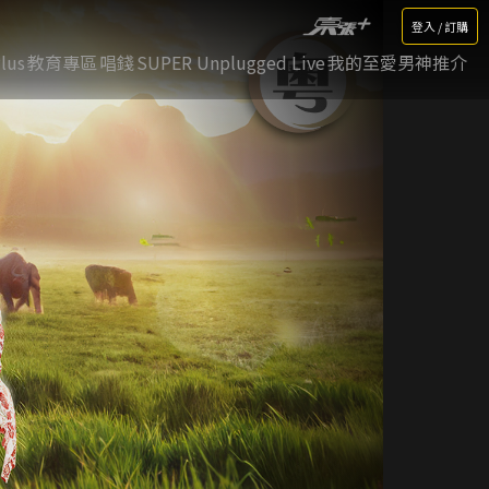
登入 / 訂購
lus
教育專區
唱錢
SUPER Unplugged Live
我的至愛男神推介