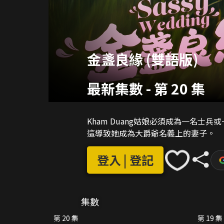
金盞良緣 (雙語版)
最新集數
-
第 20 集
Kham Duang姑娘必須成為一名
這導致她成為大爵爺名義上的妻子。
登入 | 登記
集數
第 20 集
第 19 集