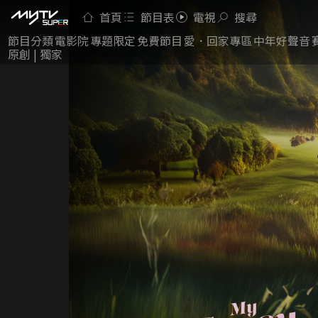
首頁
節目表
電視
搜尋
節目分類
電影院
專題限定
免費節目
愛．回家專區
中年好聲音
原創 | 獨家