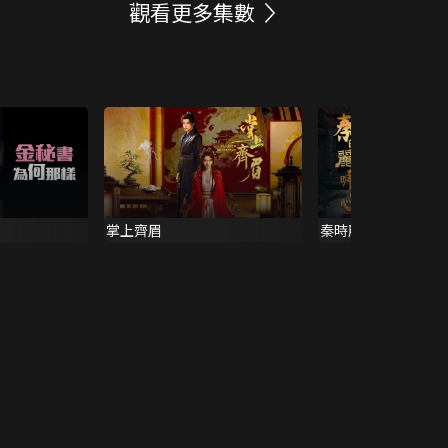
觀看更多集數
掌上齊眉
秦時麗人明月心