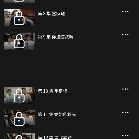
第 8 集 當家難
第 9 集 你還信我嗎
第 10 集 手足情
第 11 集 姑姐的秋天
第 12 集 還我本錢