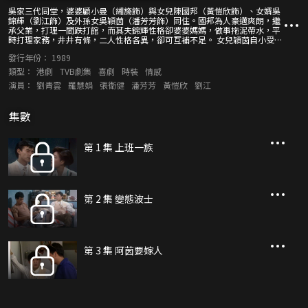
吳家三代同堂，婆婆顧小曼（緗旖飾）與女兒陳國邦（黃愷欣飾）、女婿吳
錦輝（劉江飾）及外孫女吳穎茵（潘芳芳飾）同住。國邦為人豪邁爽朗，繼
承父業，打理一間跌打館，而其夫錦輝性格卻婆婆媽媽，做事拖泥帶水，平
時打理家務，井井有條，二人性格各異，卻可互補不足。 女兒穎茵自小受大
女人思想影響，性格獨立而專注事業，與男友李志信（張衛健飾）婚後住在
發行年份：
1989
吳家。志信對於這個女權至上的家庭感到不慣，不時聯同外父錦輝齊起革
命，結果兩夫妻的婚姻亮起紅燈！ 志信兄李志威（劉青雲飾）為人不修邊
類型：
港劇
TVB劇集
喜劇
時裝
情感
幅，吊兒郎當，任職車房，與穎茵之上司游慧中（羅慧娟飾）發展一段感
演員：
劉青雲
羅慧娟
張衛健
潘芳芳
黃愷欣
劉江
情，但因二人身份階級有別，友儕間的閒言閒語，旁人的無形壓力，使二人
面對無窮障礙。
集數
第 1 集 上班一族
第 2 集 變態波士
第 3 集 阿茵要嫁人