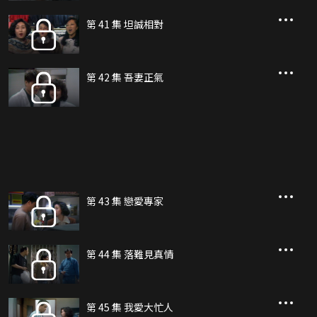
第 41 集 坦誠相對
第 42 集 吾妻正氣
第 43 集 戀愛專家
第 44 集 落難見真情
第 45 集 我愛大忙人