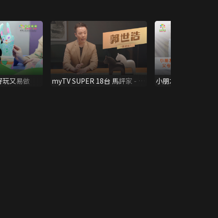
好玩又易做
myTV SUPER 18台 馬評家 - 郭
小朋友經常尖叫父母
世浩