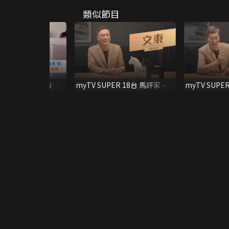
類似節目
教錯系列】如何教小
myTV SUPER 18台 馬評家 - 文
myTV SUPE
挫敗？
東
駿暉