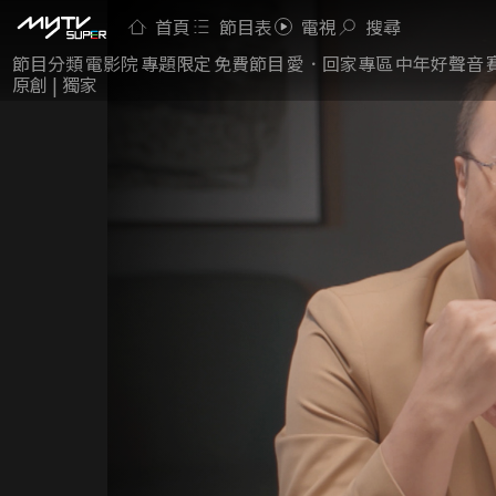
首頁
節目表
電視
搜尋
節目分類
電影院
專題限定
免費節目
愛．回家專區
中年好聲音
原創 | 獨家