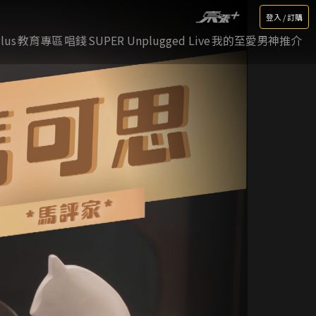
登入 / 訂購
lus
教育專區
唱錢
SUPER Unplugged Live
我的至愛男神推介