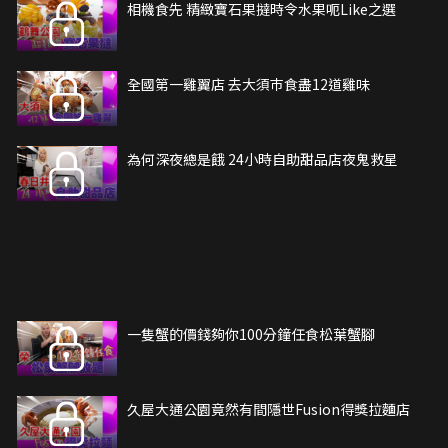
相機食先 精緻寶石果撻時令水果呃Like之選
全國第一雞翼店 去大須巿食盡12道雞味
為何深夜總是餓 24小時自助甜品店夜鬼救星
一隻蟹的價錢夠你100分鐘任食松葉蟹腳
久屋大通公園竟然有間隱世Fusion得獎拉麵店