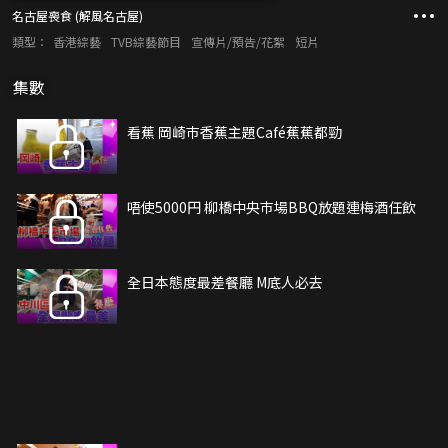
名古屋喪食 (解風名古屋)
類型：
香港綜藝
TVB綜藝節目
宣傳片/預告/花絮
短片
集數
看蕉 岡崎巿香蕉主題Café蕉蕉都勁
唔使5000円 柳橋中央巿場BBQ放題連梅酒任飲
全日本態度最差餐廳 M底人必去