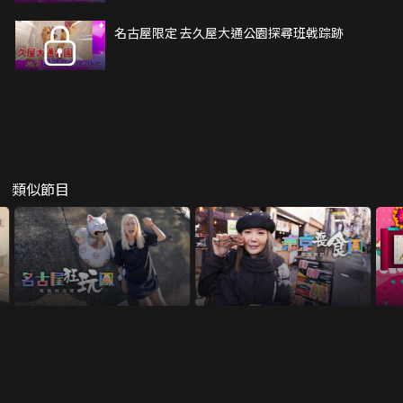
名古屋限定 去久屋大通公園探尋班㦸踪跡
類似節目