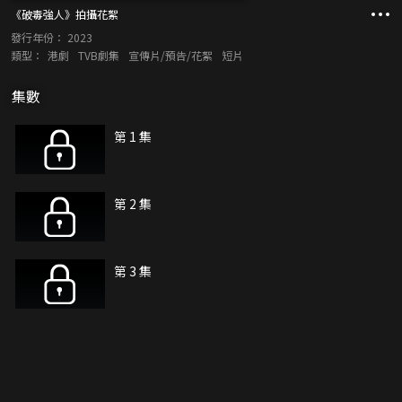
《破毒強人》拍攝花絮
發行年份：
2023
類型：
港劇
TVB劇集
宣傳片/預告/花絮
短片
集數
第 1 集
第 2 集
第 3 集