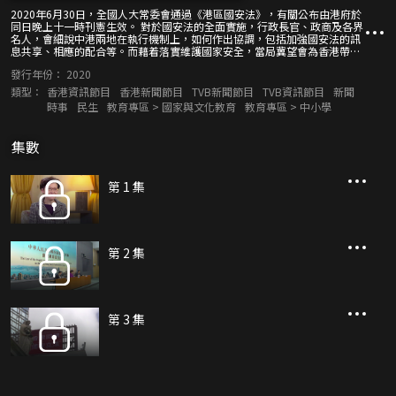
2020年6月30日，全國人大常委會通過《港區國安法》，有關公布由港府於
同日晚上十一時刊憲生效。 對於國安法的全面實施，行政長官、政商及各界
名人，會細說中港兩地在執行機制上，如何作出協調，包括加強國安法的訊
息共享、相應的配合等。而藉着落實維護國家安全，當局冀望會為香港帶來
新開始。 另外，節目亦概述國際社會對香港實施國安法的反應與取態，以及
發行年份：
2020
相關人士的看法。
類型：
香港資訊節目
香港新聞節目
TVB新聞節目
TVB資訊節目
新聞
時事
民生
教育專區 > 國家與文化教育
教育專區 > 中小學
集數
第 1 集
第 2 集
第 3 集