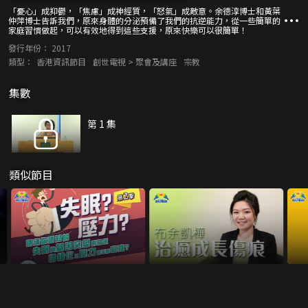
「憂心」成抑鬱，「焦慮」成神經質，「怒氣」成敵意。余德淳博士和黃葉
仲萍博士告訴我們，原來身體的分泌預備了我們的抗逆能力，從一些簡單的
家庭習慣做起，可以有效地得到這些支援，原來快樂可以很簡單！
發行年份：
2017
類型：
香港資訊節目
創世電視 > 聚會及講座
宗教
集數
第 1 集
類似節目