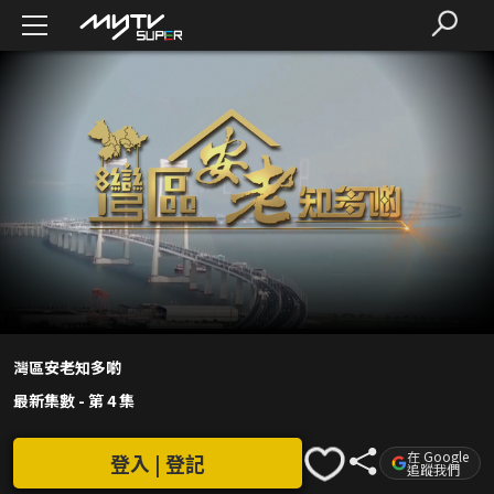
灣區安老知多啲
最新集數
-
第 4 集
在 Google
登入 | 登記
追蹤我們