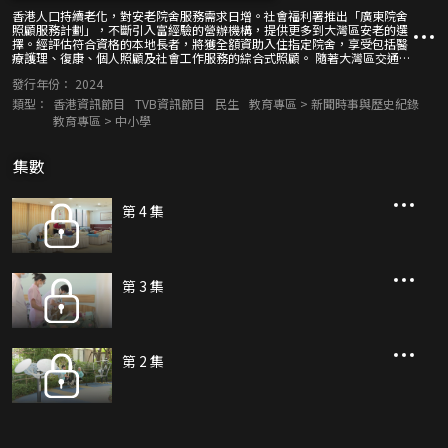
香港人口持續老化，對安老院舍服務需求日增。社會福利署推出「廣東院舍
照顧服務計劃」，不斷引入富經驗的營辦機構，提供更多到大灣區安老的選
擇。經評估符合資格的本地長者，將獲全額資助入住指定院舍，享受包括醫
療護理、復康、個人照顧及社會工作服務的綜合式照顧。 隨著大灣區交通日
益完善，加上院舍服務質素優良，過往對北上養老較猶疑的長者或家人，都
發行年份：
2024
越來越多選擇在大灣區安享晚年。
類型：
香港資訊節目
TVB資訊節目
民生
教育專區 > 新聞時事與歷史紀錄
教育專區 > 中小學
集數
第 4 集
第 3 集
第 2 集